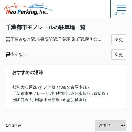
メニュー
千葉都市モノレールの駐車場一覧
千葉みなと駅,市役所前駅,千葉駅,栄町駅,葭川公園駅,県庁前駅,千葉公園駅,作草部駅,天台駅,穴川駅,スポーツセンター駅,動物公園駅,みつわ台駅,都賀駅,桜木駅,小倉台駅,千城台北駅,千城台駅
変更
指定なし
変更
おすすめの沿線
都営大江戸線
/
丸ノ内線
/
名鉄名古屋本線
/
千葉都市モノレール
/
相鉄本線
/
東急東横線
/
京葉線
/
日比谷線
/
小田急小田原線
/
東急新横浜線
1
件
2
区画