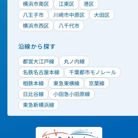
横浜市南区
江東区
港区
八王子市
川崎市中原区
大田区
横浜市西区
八千代市
沿線から探す
都営大江戸線
丸ノ内線
名鉄名古屋本線
千葉都市モノレール
相鉄本線
東急東横線
京葉線
日比谷線
小田急小田原線
東急新横浜線