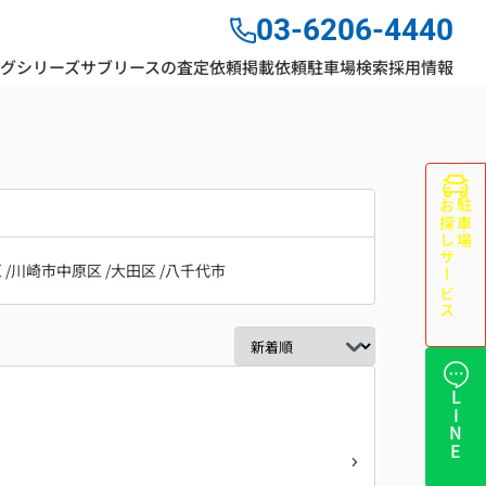
03-6206-4440
ングシリーズ
サブリースの査定依頼
掲載依頼
駐車場検索
採用情報
お探しサービス
駐車場
区
/
川崎市中原区
/
大田区
/
八千代市
LINE