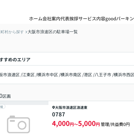
ホーム
会社案内
代表挨拶
サービス内容
goodパーキ
大阪市浪速区の駐車場一覧
区町村から探す
すすめのエリア
阪市浪速区
/
江東区
/
横浜市中区
/
横浜市南区
/
港区
/
八王子市
/
横浜市西
0
区画
場
大阪市浪速区
浪速東
0787
4,000
5,000
円～
円
管理/共益費0円