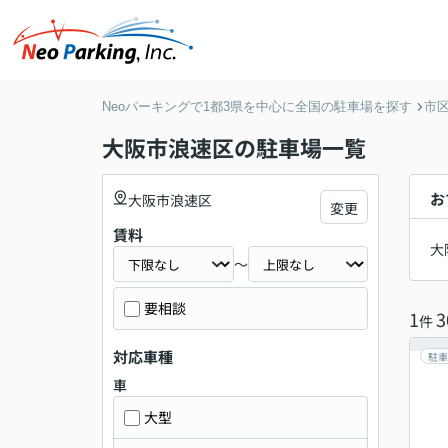
Neoパーキングで1都3県を中心に全国の駐車場を探す
市
大阪市浪速区の駐車場一覧
お
大阪市浪速区
変更
賃料
大
～
要相談
1
3
件
対応車種
駐車
車
大型