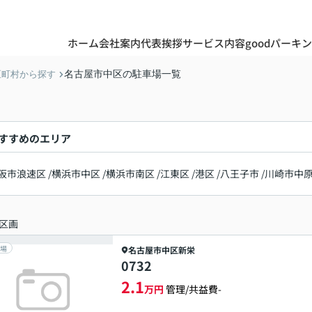
ホーム
会社案内
代表挨拶
サービス内容
goodパーキ
名古屋市中区の駐車場一覧
区町村から探す
すすめのエリア
阪市浪速区
/
横浜市中区
/
横浜市南区
/
江東区
/
港区
/
八王子市
/
川崎市中
区画
場
名古屋市中区
新栄
0732
2.1
万円
管理/共益費-