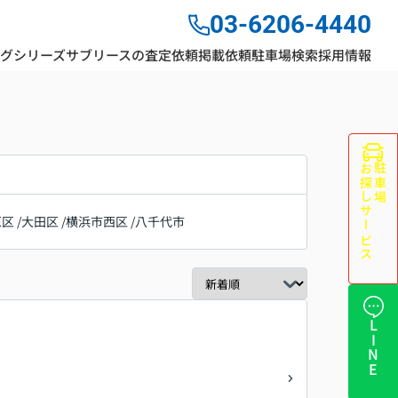
03-6206-4440
ングシリーズ
サブリースの査定依頼
掲載依頼
駐車場検索
採用情報
お探しサービス
駐車場
原区
/
大田区
/
横浜市西区
/
八千代市
LINE