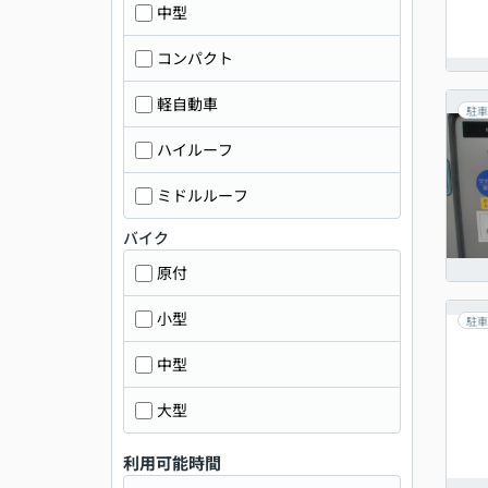
中型
コンパクト
軽自動車
駐車
ハイルーフ
ミドルルーフ
バイク
原付
小型
駐車
中型
大型
利用可能時間