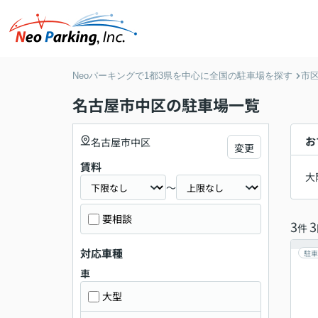
Neoパーキングで1都3県を中心に全国の駐車場を探す
市
名古屋市中区の駐車場一覧
お
名古屋市中区
変更
賃料
大
～
要相談
3
3
件
対応車種
駐車
車
大型