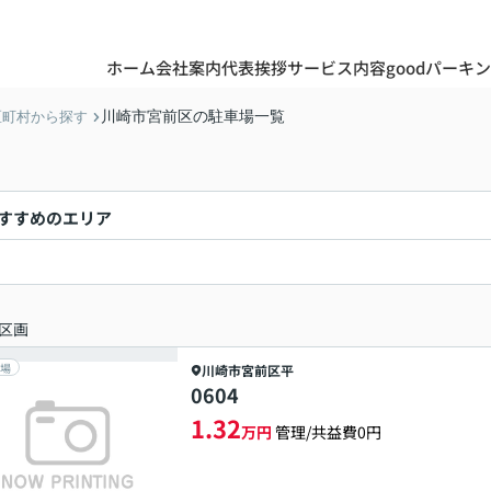
ホーム
会社案内
代表挨拶
サービス内容
goodパーキ
川崎市宮前区の駐車場一覧
区町村から探す
すすめのエリア
区画
場
川崎市宮前区
平
0604
1.32
万円
管理/共益費0円