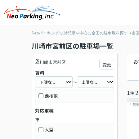
Neoパーキングで1都3県を中心に全国の駐車場を探す
市
川崎市宮前区の駐車場一覧
お
川崎市宮前区
変更
賃料
～
1
2
件
要相談
駐車
対応車種
車
大型