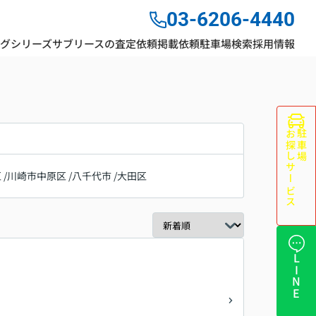
03-6206-4440
ングシリーズ
サブリースの査定依頼
掲載依頼
駐車場検索
採用情報
お探しサービス
駐車場
区
/
川崎市中原区
/
八千代市
/
大田区
LINE