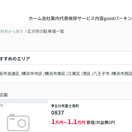
ホーム
会社案内
代表挨拶
サービス内容
goodパーキ
立川市の駐車場一覧
区町村から探す
すすめのエリア
阪市浪速区
/
横浜市中区
/
横浜市南区
/
江東区
/
港区
/
八王子市
/
横浜市西
区画
場
立川市
富士見町
0837
1
1.1
万円～
万円
管理/共益費0円