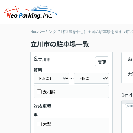
Neoパーキングで1都3県を中心に全国の駐車場を探す
市
立川市の駐車場一覧
お
立川市
変更
賃料
大
～
要相談
1
4
件
対応車種
駐車
車
大型