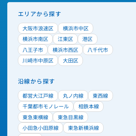
エリアから探す
大阪市浪速区
横浜市中区
横浜市南区
江東区
港区
八王子市
横浜市西区
八千代市
川崎市中原区
大田区
沿線から探す
都営大江戸線
丸ノ内線
東西線
千葉都市モノレール
相鉄本線
東急東横線
東急目黒線
小田急小田原線
東急新横浜線