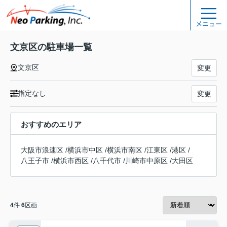
メニュー
文京区の駐車場一覧
文京区
変更
指定なし
変更
おすすめのエリア
大阪市浪速区
/
横浜市中区
/
横浜市南区
/
江東区
/
港区
/
八王子市
/
横浜市西区
/
八千代市
/
川崎市中原区
/
大田区
4
件
6
区画