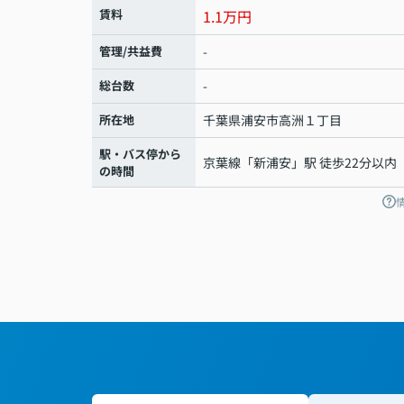
賃料
1.1万円
管理/共益費
-
総台数
-
所在地
千葉県
浦安市
高洲
１丁目
駅・バス停から
京葉線
「
新浦安
」駅 徒歩22分以内
の時間