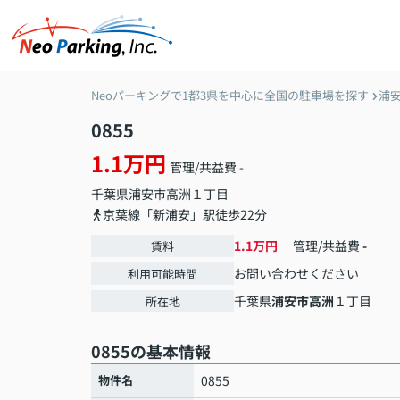
Neoパーキングで1都3県を中心に全国の駐車場を探す
浦
0855
1.1万円
管理/共益費 -
千葉県
浦安市
高洲
１丁目
京葉線「新浦安」駅徒歩22分
1.1万円
管理/共益費
-
賃料
お問い合わせください
利用可能時間
千葉県
浦安市
高洲
１丁目
所在地
0855の基本情報
物件名
0855