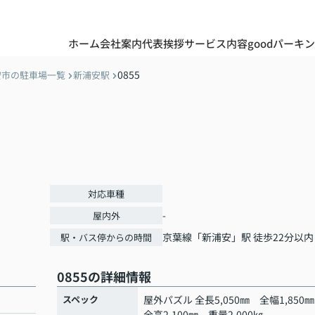
ホーム
会社案内
代表挨拶
サービス内容
goodパーキ
0855
安市の駐車場一覧
新浦安駅
対応車種
-
屋内外
京葉線
「
新浦安
」駅 徒歩22分以内
駅・バス停からの時間
0855の詳細情報
スペック
屋外パズル 全長5,050㎜ 全幅1,85
全高2,100㎜ 重量2,000㎏