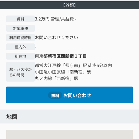
【外観】
3.2万円 管理/共益費 -
賃料
対応車種
お問い合わせください
利用可能時間
-
屋内外
東京都
新宿区
西新宿
３丁目
所在地
都営大江戸線
「
都庁前
」駅 徒歩6分以内
駅・バス停か
小田急小田原線
「
南新宿
」駅
らの時間
丸ノ内線
「
西新宿
」駅
お問い合わせ
無料
地図