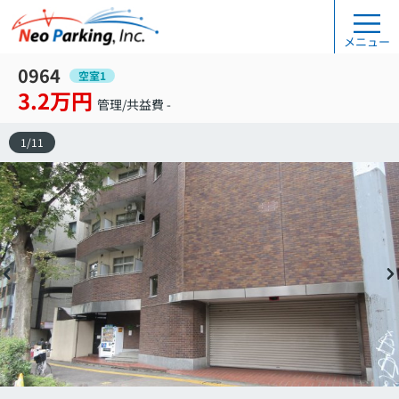
メニュー
0964
空室1
3.2万円
管理/共益費 -
1
/
11