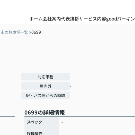
ホーム
会社案内
代表挨拶
サービス内容
goodパーキ
0699
川市の駐車場一覧
対応車種
-
屋内外
駅・バス停からの時間
0699の詳細情報
スペック
-
設備条件