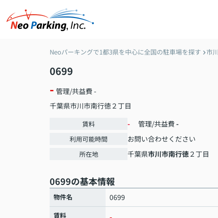
Neoパーキングで1都3県を中心に全国の駐車場を探す
市
0699
-
管理/共益費 -
千葉県
市川市
南行徳
２丁目
-
管理/共益費
-
賃料
お問い合わせください
利用可能時間
千葉県
市川市
南行徳
２丁目
所在地
0699の基本情報
物件名
0699
賃料
-