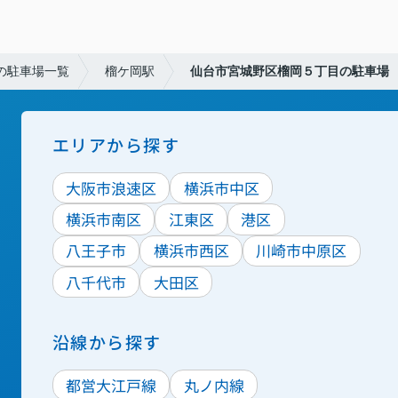
の駐車場一覧
榴ケ岡駅
仙台市宮城野区榴岡５丁目の駐車場
エリアから探す
大阪市浪速区
横浜市中区
横浜市南区
江東区
港区
八王子市
横浜市西区
川崎市中原区
八千代市
大田区
沿線から探す
都営大江戸線
丸ノ内線