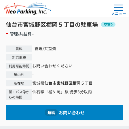
メニュー
仙台市宮城野区榴岡５丁目の駐車場
空室0
-
管理/共益費 -
- 管理/共益費 -
賃料
対応車種
お問い合わせください
利用可能時間
-
屋内外
宮城県
仙台市宮城野区
榴岡
５丁目
所在地
仙石線
「
榴ケ岡
」駅 徒歩3分以内
駅・バス停か
らの時間
お問い合わせ
無料